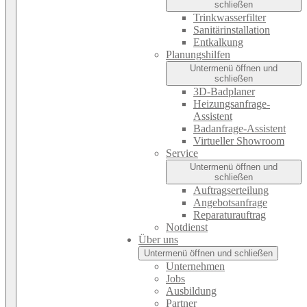
schließen
Trinkwasserfilter
Sanitärinstallation
Entkalkung
Planungshilfen
Untermenü öffnen und
schließen
3D-Badplaner
Heizungsanfrage-
Assistent
Badanfrage-Assistent
Virtueller Showroom
Service
Untermenü öffnen und
schließen
Auftragserteilung
Angebotsanfrage
Reparaturauftrag
Notdienst
Über uns
Untermenü öffnen und schließen
Unternehmen
Jobs
Ausbildung
Partner